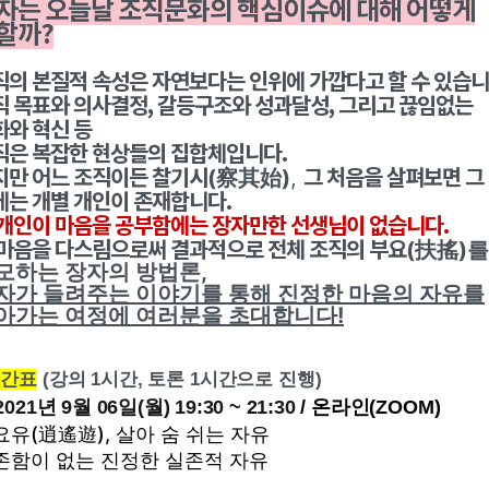
자는 오늘날 조직문화의 핵심이슈에 대해 어떻게
할까?
직의 본질적 속성은 자연보다는 인위에 가깝다고 할 수 있습니
직 목표와 의사결정, 갈등구조와 성과달성, 그리고 끊임없는
화와 혁신 등
직은 복잡한 현상들의 집합체입니다.
지만 어느 조직이든 찰기시
그 처음을 살펴보면 그
(
)
,
察其始
에는 개별 개인이 존재합니다.
 개인이 마음을 공부함에는 장자만한 선생님이 없습니다.
 마음을 다스림으로써 결과적으로 전체 조직의 부요
(
)를
扶搖
모하는 장자의 방법론,
자가 들려주는 이야기를 통해 진정한 마음의 자유를
아가는 여정에 여러분을 초대합니다!
시간표
(강의 1시간, 토론 1시간으로 진행)
 2021년 9월 06일(월) 19:30 ~ 21:30
/ 온라인(ZOOM)
요유(逍遙遊), 살아 숨 쉬는 자유
존함이 없는 진정한 실존적 자유