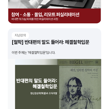
지난강의
[철학] 반대편의 말도 들어라: 헤겔철학입문
이번 주제는 '헤겔철학입문'입니다.