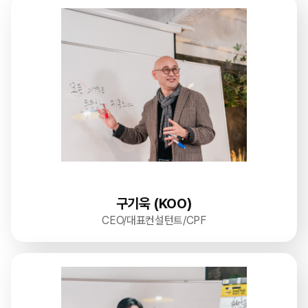
구기욱 (KOO)
CEO/대표컨설턴트/CPF