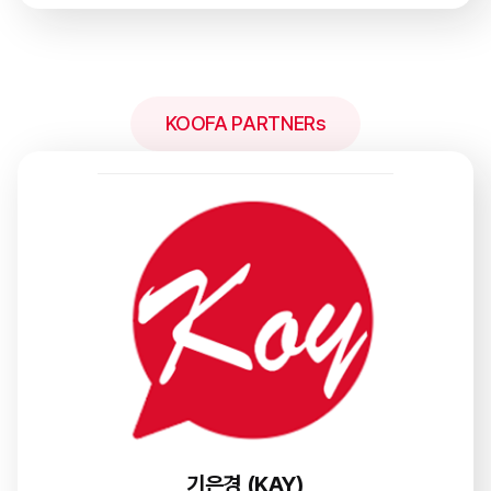
KOOFA PARTNERs
기은경 (KAY)