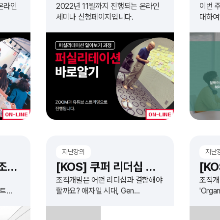
 온라인
2022년 11월까지 진행되는 온라인
이번 
세미나 신청페이지입니다.
대하여
지난강의
지난
[컨설턴트 밋업 4] 조직문화 엑스칼리버
[KOS] 쿠퍼 리더십 시리즈
조직개발은 어떤 리더십과 결합해야
조직개
턴트
할까요? 애자일 시대, Gen
'Orga
Zers와의 조직문화... 변화하는
Proce
세상을 이끄는 리더십은 무엇인지
Organ