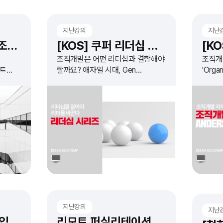
지난강의
지난
[컨설턴트 밋업 4] 조직문화 엑스칼리버
[KOS] 쿠퍼 리더십 시리즈
조직개발은 어떤 리더십과 결합해야
조직개
턴트
할까요? 애자일 시대, Gen
'Orga
Zers와의 조직문화... 변화하는
Proce
세상을 이끄는 리더십은 무엇인지
Organ
확인하고 실습 합니다.
기반으
지난강의
지난
오디스쿨 코스등록 입학상담
리모트 퍼실리테이션