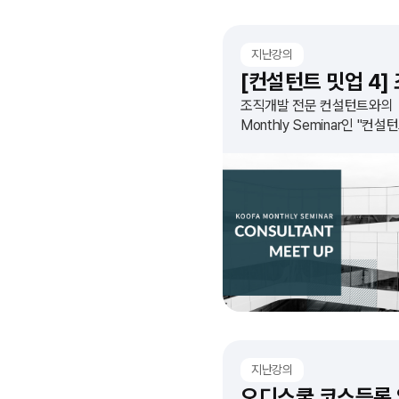
지난강의
조직개발 전문 컨설턴트와의
Monthly Seminar인 "컨설
MEET UP 4회 : 조직문화
엑스칼리버"를 오픈합니다!
지난강의