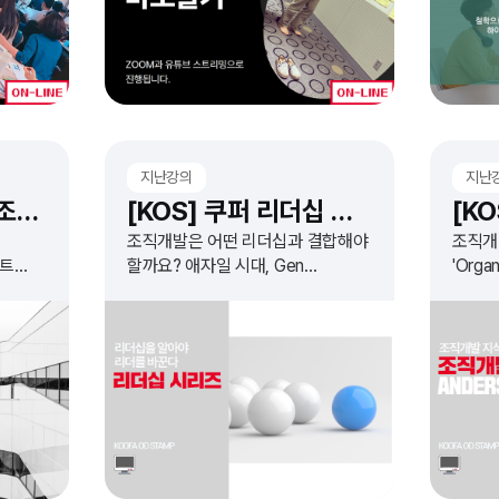
지난강의
지난
[컨설턴트 밋업 4] 조직문화 엑스칼리버
[KOS] 쿠퍼 리더십 시리즈
조직개발은 어떤 리더십과 결합해야
조직개
턴트
할까요? 애자일 시대, Gen
'Orga
Zers와의 조직문화... 변화하는
Proce
세상을 이끄는 리더십은 무엇인지
Organ
확인하고 실습 합니다.
기반으