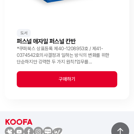
도서
퍼스널 애자일 퍼스널 칸반
*쿠퍼북스 상표등록 제40-1208953호 / 제41-
0374542호의사결정과 일하는 방식의 변화를 위한
단순하지만 강력한 두 가지 원칙!'업무를
시각화하라.''진행 중 업무의 개수(WIP)를
제한하라.'퍼스널 칸반은 '업무 시각화'와 '진행 중
구매하기
업무의 개수 제한', 단 두가지 원칙을 제시합니다. 그러나
이 간단한 ...