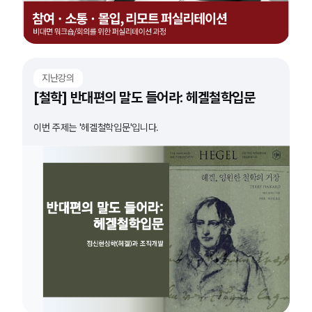
지난강의
[철학] 반대편의 말도 들어라: 헤겔철학입문
이번 주제는 '헤겔철학입문'입니다.