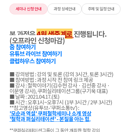
세미나 신청 안내
과정 상세안내
주제 및 일정 안내
본 과정은
4원 생중계로
진행됩니다.
(오프라인 신청마감)
줌 참여하기
유튜브 라이브 참여하기
클럽하우스 참여하기
■ 강의방법 : 강의 및 토론 (강의 3시간, 토론 3시간)
■ 참여방법 : 과정 시작 전 참여 링크 제공
■ 강사 : 철학이야기(김수현 강사 · 김선중 강사 ·
이문영 강사), 쿠퍼실리테이션그룹(구기욱 대표)
■ 날짜 : 2021.04.17.(토)
■ 시간 : 오후1시~오후7시 (1부 3시간 / 2부 3시간)
**참고영상(유투브-'쿠퍼소통tv') :
'모순과 역설' 쿠퍼철학세미나 소개 영상
'철학과 퍼실리테이션' - 본질을 아는 힘.
**쿠퍼실리테이션그룹이 그 동안 개최한 철학 강의