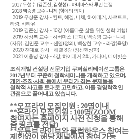
2017 두철수 (김준산, 김형섭) - 하버마스와 루만 논쟁
2018 백승영 교수 - 니체 (힘에의 의지)
2019 우상준 강사 - 칸트, 헤겔, 니체, 하이데거, 사르트르,
라깡, 바타유
2019 김준산 강사 - 10강 (아름다운 삶을 위한 철학 여행)
2019 하상복 교수 - 하버마스 (근대), 백승영 교수 - 니체
(자유), 김만준 교수 - 샌델(정의), 백상현 교수 - 라깡(욕망)
2020 전대호 강사 - 헤겔 8강 (정신현상학)
2021 이충녕 강사 - 4강, 하이데거 2회, 가다머, 데이빗슨
조직개발 컨설팅 전문기업 쿠퍼실리테이션그룹은
2017년부터 꾸준히 철학세미나를 개최하고 있으며,
개인·조직·사회 등에서 우리가 겪는 문제들을
철학적 사고를 토대로 고민하고, 이를 경영학적인
관점으로 풀어내고 있습니다.
**오프라인 모집인원 : 20명이내
**온라인 모집인원 : 100명(ZOOM
참여자는 홈페이지 사전 신청을 통해
줌 링크를 전달)
**유튜브 라이브와 클럽하우스 참여는
제한없이 해당 채널에서 참여 가능