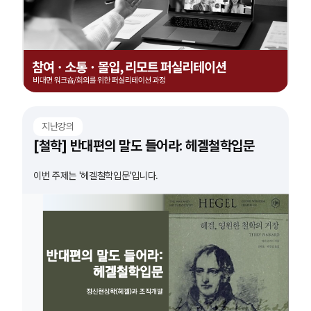
지난강의
[철학] 반대편의 말도 들어라: 헤겔철학입문
이번 주제는 '헤겔철학입문'입니다.