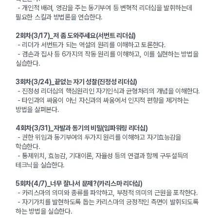
- 개인적 배려, 영감을 주는 동기부여 등 변혁적 리더십을 발휘하는데
필요한 스킬과 방법론을 연습한다.
2회차(3/17)_저 좀 도와주세요(서번트 리더십)
- 리더가 서번트가 되는 역설의 원리를 이해하고 토론한다.
- 겸손과 집사 등 6가지의 작동 원리를 이해하고, 이를 실현하는 방법을
실습한다.
3회차(3/24)_끝없는 자기 성찰(진정성 리더십)
- 진정성 리더십의 핵심원리인 자기인식과 균형처리의 개념을 이해한다.
- 타인과의 싸움이 아닌 자신과의 싸움에서 인지적 편향을 제거하는
방법을 살펴본다.
4회차(3/31)_자발과 동기의 비밀(임파워링 리더십)
- 권한 위임과 동기부여의 두가지 원리를 이해하고 자기효능감을
학습한다.
- 통제위치, 효능감, 기대이론, 자율성 등의 연결과 함께 구두설득의
테크닉을 실습한다.
5회차(4/7)_너무 잘나서 문제?(카리스마 리더십)
- 카리스마의 의미와 종류를 파악하고, 부정적 의미의 근원을 포착한다.
- 자기가치를 발현하도록 돕는 카리스마의 긍정적인 측면이 발휘되도록
하는 방법을 실습한다.