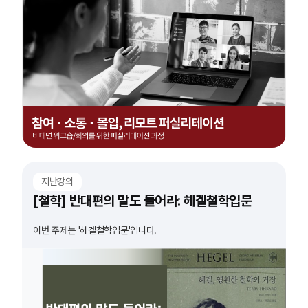
지난강의
[철학] 반대편의 말도 들어라: 헤겔철학입문
이번 주제는 '헤겔철학입문'입니다.