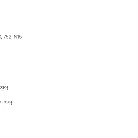
, 752, N15
 진입
전 진입