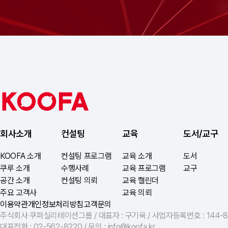
회사소개
컨설팅
교육
도서/교구
KOOFA 소개
컨설팅 프로그램
교육 소개
도서
쿠루 소개
수행사례
교육 프로그램
교구
공간 소개
컨설팅 의뢰
교육 캘린더
주요 고객사
교육 의뢰
이용약관
개인정보처리방침
고객문의
주식회사 쿠퍼실리테이션그룹 / 대표자 : 구기욱 / 사업자등록번호 : 144-81
대표전화 : 02-562-8220 / 문의 : info@koofa.kr